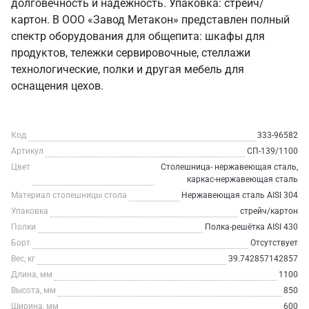
долговечность и надежность. Упаковка: стрейч/
картон. В ООО «Завод Метакон» представлен полный
спектр оборудования для общепита: шкафы для
продуктов, тележки сервировочные, стеллажи
технологические, полки и другая мебель для
оснащения цехов.
Код
333-96582
Артикул
СП-139/1100
Цвет
Столешница- нержавеющая сталь,
каркас-нержавеющая сталь
Материал столешницы стола
Нержавеющая сталь AISI 304
Упаковка
стрейч/картон
Полки
Полка-решётка AISI 430
Борт
Отсутствует
Вес, кг
39.742857142857
Длина, мм
1100
Высота, мм
850
Ширина, мм
600