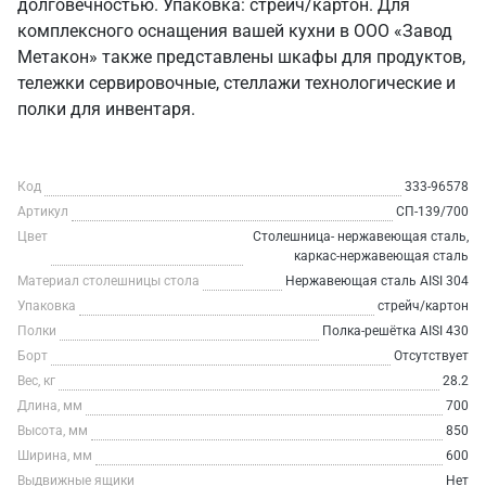
долговечностью. Упаковка: стрейч/картон. Для
комплексного оснащения вашей кухни в ООО «Завод
Метакон» также представлены шкафы для продуктов,
тележки сервировочные, стеллажи технологические и
полки для инвентаря.
Код
333-96578
Артикул
СП-139/700
Цвет
Столешница- нержавеющая сталь,
каркас-нержавеющая сталь
Материал столешницы стола
Нержавеющая сталь AISI 304
Упаковка
стрейч/картон
Полки
Полка-решётка AISI 430
Борт
Отсутствует
Вес, кг
28.2
Длина, мм
700
Высота, мм
850
Ширина, мм
600
Выдвижные ящики
Нет