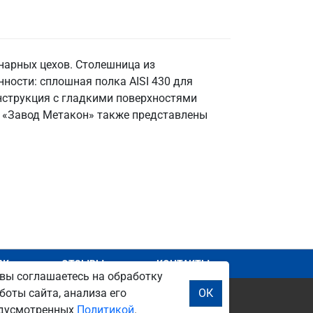
нарных цехов. Столешница из
енности: сплошная полка AISI 430 для
онструкция с гладкими поверхностями
О «Завод Метакон» также представлены
АЖ
ОТЗЫВЫ
КОНТАКТЫ
вы соглашаетесь на обработку
боты сайта, анализа его
ОК
редусмотренных
Политикой
.