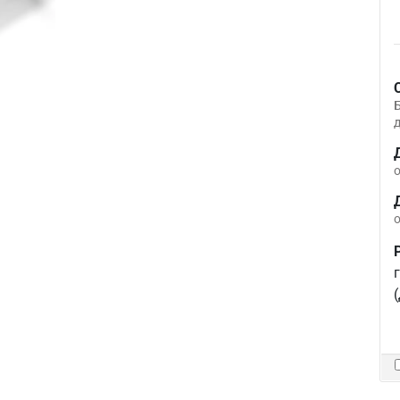
д
о
о