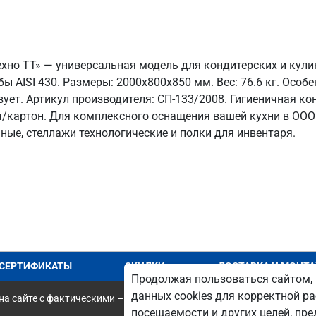
ехно ТТ» — универсальная модель для кондитерских и кули
бы AISI 430. Размеры: 2000x800x850 мм. Вес: 76.6 кг. Особ
твует. Артикул производителя: СП-133/2008. Гигиеничная к
ейч/картон. Для комплексного оснащения вашей кухни в ОО
ые, стеллажи технологические и полки для инвентаря.
СЕРТИФИКАТЫ
СКИДКИ
ДОСТАВКА И МОНТ
Продолжая пользоваться сайтом, 
данных cookies для корректной ра
а сайте с фактическими – является опечаткой.
посещаемости и других целей, п