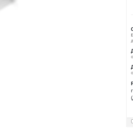
д
о
о