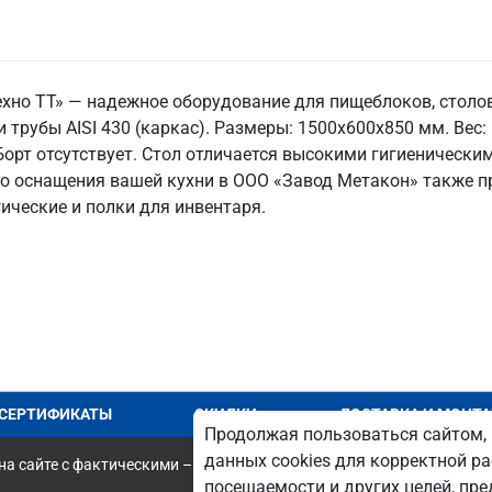
ехно ТТ» — надежное оборудование для пищеблоков, столо
 трубы AISI 430 (каркас). Размеры: 1500x600x850 мм. Вес: 
 Борт отсутствует. Стол отличается высокими гигиеническ
го оснащения вашей кухни в ООО «Завод Метакон» также 
ические и полки для инвентаря.
СЕРТИФИКАТЫ
СКИДКИ
ДОСТАВКА И МОНТ
Продолжая пользоваться сайтом, 
данных cookies для корректной ра
а сайте с фактическими – является опечаткой.
посещаемости и других целей, п