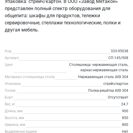
Упаковка: стрейч/картон. В ООО «Завод Метакон»
представлен полный спектр оборудования для
общепита: шкафы для продуктов, тележки
сервировочные, стеллажи технологические, полки и
другая мебель.
Код
333-95038
Артикул
СП-145/908
Цвет
Столешница- нержавеющая сталь,
каркас-нержавеющая сталь
Материал столешницы стола
Нержавеющая сталь AISI 304
Упаковка
стрейч/картон
Полки
Полка-решётка AISI 304
Борт
Отсутствует
Вес, кг
24.7
Длина, мм
900
Высота, мм
850
Ширина, мм
800
Выдвижные ящики
Нет