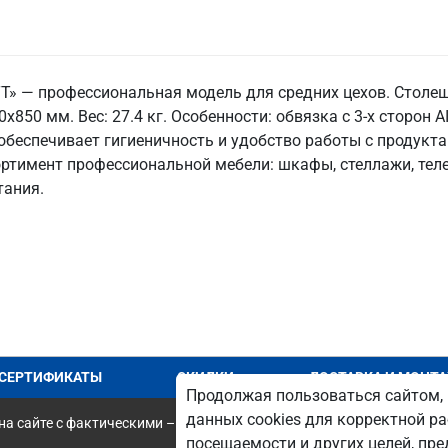
Т» — профессиональная модель для средних цехов. Столеш
x850 мм. Вес: 27.4 кг. Особенности: обвязка с 3-х сторон A
обеспечивает гигиеничность и удобство работы с продукта
ртимент профессиональной мебели: шкафы, стеллажи, теле
тания.
СЕРТИФИКАТЫ
СКИДКИ
ДОСТАВКА И МОНТ
Продолжая пользоваться сайтом, 
данных cookies для корректной ра
а сайте с фактическими – является опечаткой.
посещаемости и других целей, п