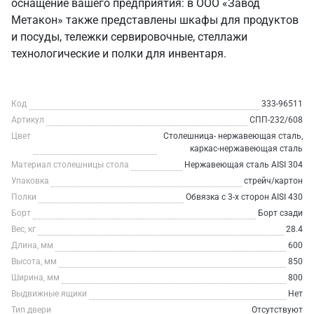
оснащение вашего предприятия: в ООО «Завод
Метакон» также представлены шкафы для продуктов
и посуды, тележки сервировочные, стеллажи
технологические и полки для инвентаря.
Код
333-96511
Артикул
СПП-232/608
Цвет
Столешница- нержавеющая сталь,
каркас-нержавеющая сталь
Материал столешницы стола
Нержавеющая сталь AISI 304
Упаковка
стрейч/картон
Полки
Обвязка с 3-х сторон AISI 430
Борт
Борт сзади
Вес, кг
28.4
Длина, мм
600
Высота, мм
850
Ширина, мм
800
Выдвижные ящики
Нет
Тип двери
Отсутствуют