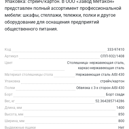
Упаковка: стрейч/картон. В ООО «Завод Метакон»
представлен полный ассортимент профессиональной
мебели: шкафы, стеллажи, тележки, полки и другое
оборудование для оснащения предприятий
общественного питания.
Код
333-97410
Артикул
СПП-932/1408
Цвет
Столешница- нержавеющая сталь,
каркас-нержавеющая сталь
Материал столешницы стола
Нержавеющая сталь AISI 430
Упаковка
стрейч/картон
Полки
Обвязка с 3-х сторон AISI 430
Борт
Борт сзади
Вес, кг
52.364285714286
Длина, мм
1400
Высота, мм
850
Ширина, мм
800
Выдвижные ящики
Нет