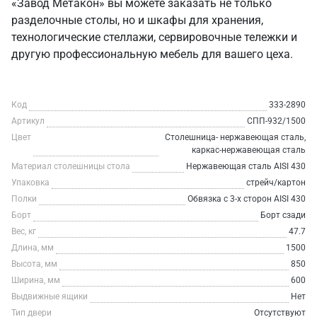
«Завод Метакон» вы можете заказать не только
разделочные столы, но и шкафы для хранения,
технологические стеллажи, сервировочные тележки и
другую профессиональную мебель для вашего цеха.
Код
333-2890
Артикул
СПП-932/1500
Цвет
Столешница- нержавеющая сталь,
каркас-нержавеющая сталь
Материал столешницы стола
Нержавеющая сталь AISI 430
Упаковка
стрейч/картон
Полки
Обвязка с 3-х сторон AISI 430
Борт
Борт сзади
Вес, кг
47.7
Длина, мм
1500
Высота, мм
850
Ширина, мм
600
Выдвижные ящики
Нет
Тип двери
Отсутствуют