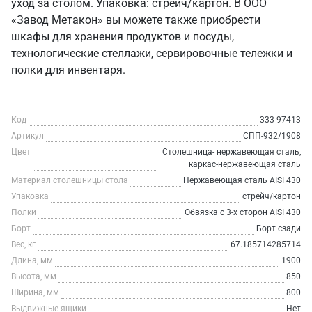
уход за столом. Упаковка: стрейч/картон. В ООО
«Завод Метакон» вы можете также приобрести
шкафы для хранения продуктов и посуды,
технологические стеллажи, сервировочные тележки и
полки для инвентаря.
Код
333-97413
Артикул
СПП-932/1908
Цвет
Столешница- нержавеющая сталь,
каркас-нержавеющая сталь
Материал столешницы стола
Нержавеющая сталь AISI 430
Упаковка
стрейч/картон
Полки
Обвязка с 3-х сторон AISI 430
Борт
Борт сзади
Вес, кг
67.185714285714
Длина, мм
1900
Высота, мм
850
Ширина, мм
800
Выдвижные ящики
Нет