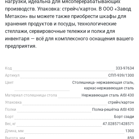
нагрузки, идеальна для мясоперерабатывающих
производств. Упаковка: стрейч/картон. В ООО «Завод
Метакон» вы можете также приобрести шкафы для
хранения продуктов и посуды, технологические
стеллажи, сервировочные тележки и полки для
инвентаря — всё для комплексного оснащения вашего
предприятия.
Код
333-97634
Артикул
СПП-939/1300
Цвет
Столешница- нержавеющая сталь,
каркас-нержавеющая сталь
Материал столешницы стола
Нержавеющая сталь AISI 430
Упаковка
стрейч/картон
Полки
Полка-решётка AISI 430
Борт
Борт сзади
Вес, кг
47.028571428571
Длина, мм
1300
Высота, мм
850