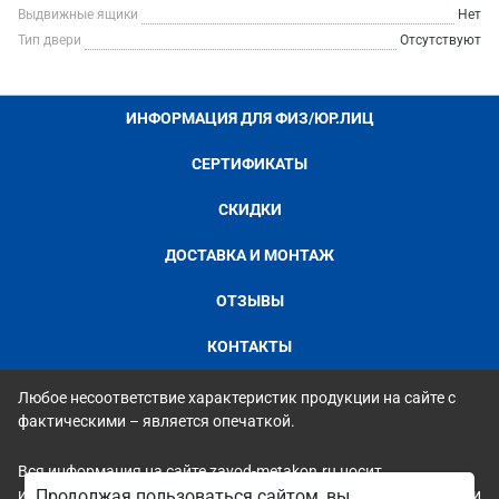
Выдвижные ящики
Нет
Тип двери
Отсутствуют
ИНФОРМАЦИЯ ДЛЯ ФИЗ/ЮР.ЛИЦ
СЕРТИФИКАТЫ
СКИДКИ
ДОСТАВКА И МОНТАЖ
ОТЗЫВЫ
КОНТАКТЫ
Любое несоответствие характеристик продукции на сайте с
фактическими – является опечаткой.
Вся информация на сайте zavod-metakon.ru носит
исключительно ознакомительный и справочный характер и ни
Продолжая пользоваться сайтом, вы