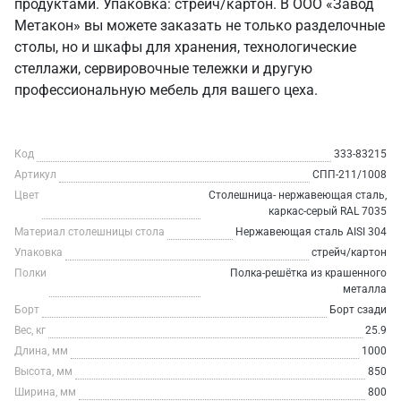
продуктами. Упаковка: стрейч/картон. В ООО «Завод
Метакон» вы можете заказать не только разделочные
столы, но и шкафы для хранения, технологические
стеллажи, сервировочные тележки и другую
профессиональную мебель для вашего цеха.
Код
333-83215
Артикул
СПП-211/1008
Цвет
Столешница- нержавеющая сталь,
каркас-серый RAL 7035
Материал столешницы стола
Нержавеющая сталь AISI 304
Упаковка
стрейч/картон
Полки
Полка-решётка из крашенного
металла
Борт
Борт сзади
Вес, кг
25.9
Длина, мм
1000
Высота, мм
850
Ширина, мм
800