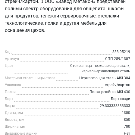
стрейч/картон. В ООО «Завод Метакон» представлен
полный спектр оборудования для общепита: шкафы
для продуктов, тележки сервировочные, стеллажи
технологические, полки и другая мебель для
оснащения цехов.
Код
333-95219
Артикул
СПП-259/1307
Цвет
Столешница- нержавеющая сталь,
каркас-нержавеющая сталь
Материал столешницы стола
Нержавеющая сталь AISI 304
Упаковка
стрейч/картон
Полки
Полка-решётка AISI 430
Борт
Борт сзади
Вес, кг
29.333333333333
Длина, мм
1300
Высота, мм
850
Ширина, мм
700
Выдвижные ящики
Нет