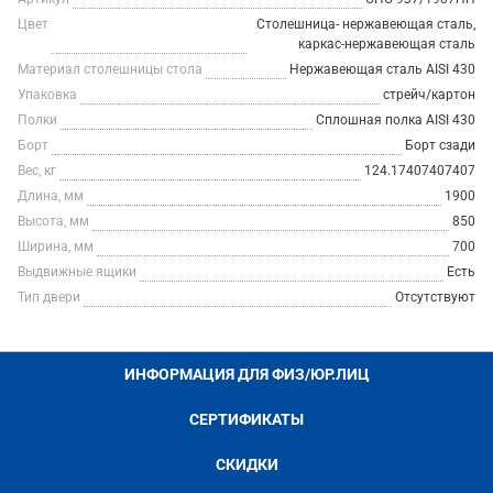
Цвет
Столешница- нержавеющая сталь,
каркас-нержавеющая сталь
Материал столешницы стола
Нержавеющая сталь AISI 430
Упаковка
стрейч/картон
Полки
Сплошная полка AISI 430
Борт
Борт сзади
Вес, кг
124.17407407407
Длина, мм
1900
Высота, мм
850
Ширина, мм
700
Выдвижные ящики
Есть
Тип двери
Отсутствуют
ИНФОРМАЦИЯ ДЛЯ ФИЗ/ЮР.ЛИЦ
СЕРТИФИКАТЫ
СКИДКИ