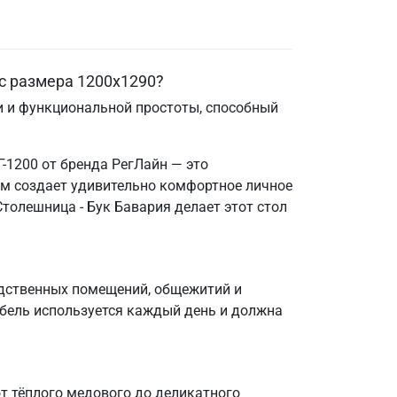
с размера 1200х1290?
ти и функциональной простоты, способный
-1200 от бренда РегЛайн — это
мм создает удивительно комфортное личное
Столешница - Бук Бавария делает этот стол
одственных помещений, общежитий и
мебель используется каждый день и должна
от тёплого медового до деликатного