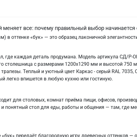
й меняет все: почему правильный выбор начинается 
м) в оттенке «бук» — это образец лаконичной элегантнос
л, где каждая деталь продумана. Модель артикула СД/Р-ОГ
о столешница с размерами 1200х1290 мм и высотой 750 
трапезы. Теплый и уютный цвет Каркас - серый RAL 7035, 
й легко впишется в любую кухню или гостиную.
ходит для столовых, комнат приёма пищи, офисов, произв
ой и понятный стол для еды, работы и общения — там, где 
те «бук» передаёт благородную игру древесных оттенков — 