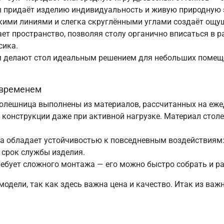
 придаёт изделию индивидуальность и живую природную э
ими линиями и слегка скруглёнными углами создаёт ощущ
т пространство, позволяя столу органично вписаться в р
сика.
м делают стол идеальным решением для небольших помеще
 временем
столешница выполнены из материалов, рассчитанных на е
 конструкции даже при активной нагрузке. Материал стол
ца обладает устойчивостью к повседневным воздействиям
т срок службы изделия.
ребует сложного монтажа — его можно быстро собрать и р
дели, так как здесь важна цена и качество. Итак из важ