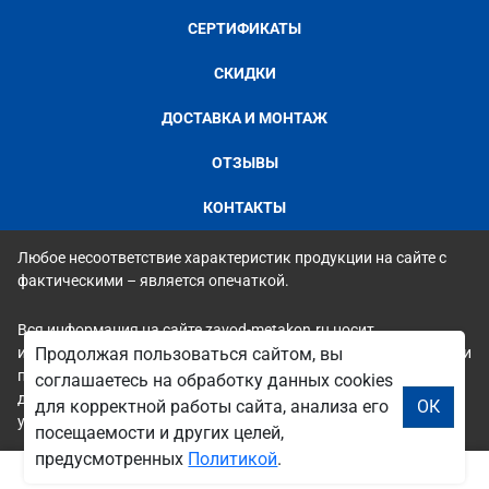
СЕРТИФИКАТЫ
СКИДКИ
ДОСТАВКА И МОНТАЖ
ОТЗЫВЫ
КОНТАКТЫ
Любое несоответствие характеристик продукции на сайте с
фактическими – является опечаткой.
Вся информация на сайте zavod-metakon.ru носит
Продолжая пользоваться сайтом, вы
исключительно ознакомительный и справочный характер и ни
при каких условиях не является публичной офертой. Всю
соглашаетесь на обработку данных cookies
дополнительную информацию можно узнать по телефонам
для корректной работы сайта, анализа его
ОК
указанным на сайте.
посещаемости и других целей,
предусмотренных
Политикой
.