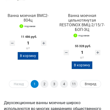
Ванна моечная ВМС2-
Ванна моечная
804ц
цельнотянутая
RESTOINOX ВМЦ-2/15/7-
под заказ
БОП-ЭЦ
под заказ
11 486 руб.
55 328 руб.
шт
В корзину
шт
В корзину
Назад
1
2
3
4
11
Вперед
Двухсекционные ванны моечные широко
используются во многих заведениях общественного