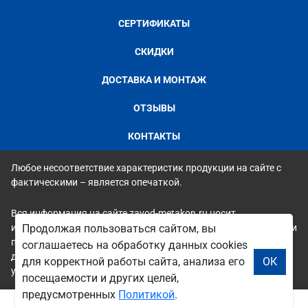
СЕРТИФИКАТЫ
СКИДКИ
ДОСТАВКА И МОНТАЖ
ОТЗЫВЫ
КОНТАКТЫ
Любое несоответствие характеристик продукции на сайте с
фактическими – является опечаткой.
Вся информация на сайте zavod-metakon.ru носит
исключительно ознакомительный и справочный характер и ни
Продолжая пользоваться сайтом, вы
при каких условиях не является публичной офертой. Всю
соглашаетесь на обработку данных cookies
дополнительную информацию можно узнать по телефонам
для корректной работы сайта, анализа его
ОК
указанным на сайте.
посещаемости и других целей,
предусмотренных
Политикой
.