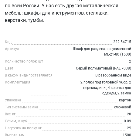
по всей России. У нас есть другая металлическая
мебель: шкафы для инструментов, стеллажи,
верстаки, тумбы.
Код
222-54715
Артикул
Шкаф для раздевалок усиленный
ML-21-80 (1500)
Количество полок, шт
2
Цвет
Серый полуматовый (RAL 7038)
В каком виде поставляется
В разобранном виде
Комплектация
2 полки под головной убор, 2
перекладины, 4 крючка для
одежды, 2 замка
Упаковка
картон
Тип системы замка
ключевой
Вес, кг
28
Объем, м.куб
0.09
Нагрузка на полку, кг
25
Высота, мм
1500