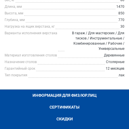
Вес, кг
80
Длина, мм
1470
Высота, мм
850
Глубина, мм
770
Нагрузка на ящик верстака, кг
30
Варианты исполнения верстака
В гараж / Для мастерских / Для
тисков / Инструментальные /
Комбинированные / Рабочие /
Универсальные
Материал изготовления столов
Деревянные
Назначение столов
Столярные
Гарантийный срок
12 месяцев
Тип покрытия
лак
ИНФОРМАЦИЯ ДЛЯ ФИЗ/ЮР.ЛИЦ
СЕРТИФИКАТЫ
СКИДКИ