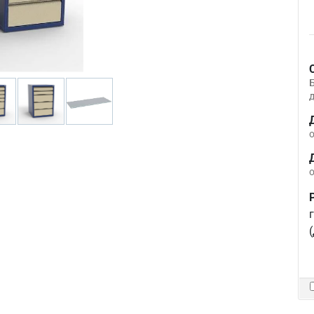
д
о
о