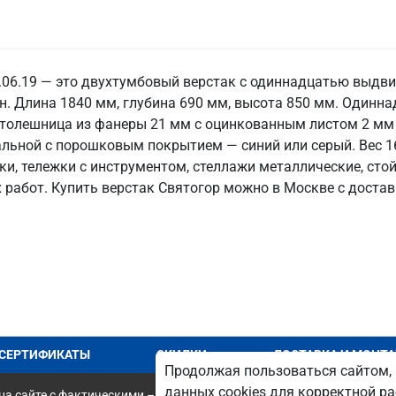
5.06.19 — это двухтумбовый верстак с одиннадцатью выд
. Длина 1840 мм, глубина 690 мм, высота 850 мм. Одинн
Столешница из фанеры 21 мм с оцинкованным листом 2 мм
ьной с порошковым покрытием — синий или серый. Вес 162
и, тележки с инструментом, стеллажи металлические, сто
работ. Купить верстак Святогор можно в Москве с достав
СЕРТИФИКАТЫ
СКИДКИ
ДОСТАВКА И МОНТ
Продолжая пользоваться сайтом, 
данных cookies для корректной ра
а сайте с фактическими – является опечаткой.