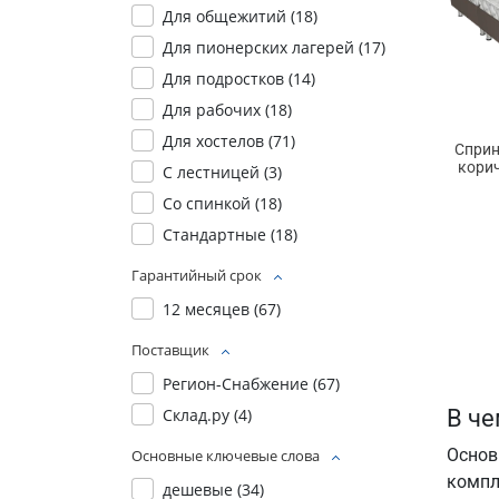
Для общежитий (
18
)
Для пионерских лагерей (
17
)
Для подростков (
14
)
Для рабочих (
18
)
Для хостелов (
71
)
Сприн
кори
С лестницей (
3
)
Со спинкой (
18
)
Стандартные (
18
)
Гарантийный срок
12 месяцев (
67
)
Поставщик
Регион-Снабжение (
67
)
Склад.ру (
4
)
В че
Основ
Основные ключевые слова
компл
дешевые (
34
)