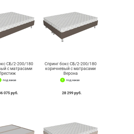
окс СБ/2-200/180
Спринг бокс СБ/2-200/180
вый с матрасами
коричневый с матрасами
Престиж
Верона
под заказ
под заказ
36 075 руб.
28 299 руб.