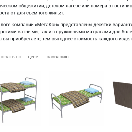
нческом общежитии, детском лагере или номера в гостини
ретают для съемного жилья.
алоге компании «МетаКон» представлены десятки варианто
орогими ватными, так и с пружинными матрасами для бол
а вы приобретаете, тем выгоднее стоимость каждого издел
ровать по:
цене
названию