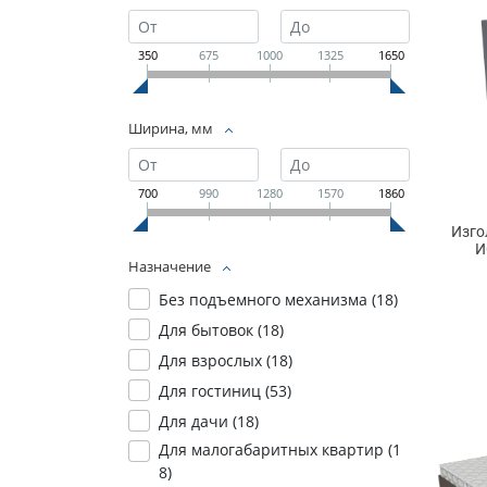
350
675
1000
1325
1650
Ширина, мм
700
990
1280
1570
1860
Изго
И
Назначение
Без подъемного механизма (
18
)
Для бытовок (
18
)
Для взрослых (
18
)
Для гостиниц (
53
)
Для дачи (
18
)
Для малогабаритных квартир (
1
8
)