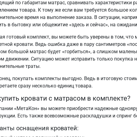
дящий по габаритам матрас, сравнивать характеристики р
лением товара. К тому же если вам требуется большое ко
нительное время на выполнение заказа. В ситуации, напри
ить в бытовку или общежитие «здесь и сейчас», на ожидани
ая готовый комплект, вы можете быть уверены в том, что
етной кровати. Ведь ошибка даже в пару сантиметров «пос
ом большой матрас будет «горбиться», а слишком малень
м движении. Ситуацию может исправить только покупка но
нительные траты.
конец, покупать комплекты выгодно. Ведь в итоговую стои
ретаете сразу несколько единиц товара.
купить кровати с матрасом в комплекте?
пании «МетаКон» вы можете приобрести надежные однояру
рукции. Есть также всевозможные раскладушки и спринг б
анты оснащения кроватей: