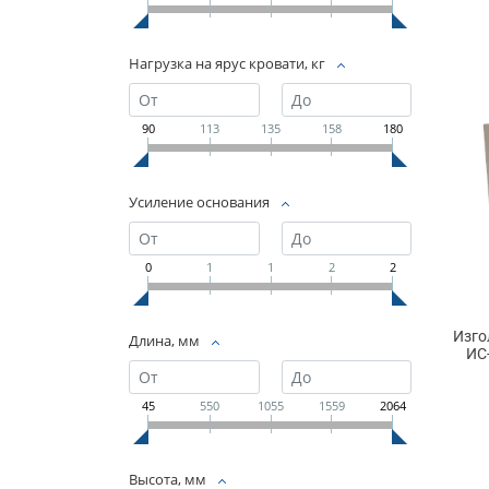
Нагрузка на ярус кровати, кг
90
113
135
158
180
Усиление основания
0
1
1
2
2
Изго
Длина, мм
ИС
45
550
1055
1559
2064
Высота, мм