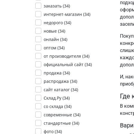
подхо
заказать (
34
)
оформ
интернет-магазин (
34
)
допол
недорого (
34
)
засел
новые (
34
)
Покуп
онлайн (
34
)
конкр
оптом (
34
)
слишк
от производителя (
34
)
каждо
официальный сайт (
34
)
допол
продажа (
34
)
И, на
распродажа (
34
)
приоб
сайт каталог (
34
)
Где 
Склад.Ру (
34
)
В ком
со склада (
34
)
конст
современные (
34
)
стандартные (
34
)
Вари
фото (
34
)