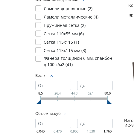
Ко
Ламели деревянные (
2
)
пр
Ламели металлические (
4
)
Пружинная сетка (
2
)
Сетка 110х55 мм (
6
)
Сетка 115х115 (
1
)
Сетка 115х115 мм (
3
)
Фанера толщиной 6 мм, спанбон
д 100 г/м2 (
41
)
Вес, кг
8.5
26.4
44.3
62.1
80.0
Объем, м.куб
Изго
ИС-9
0.040
0.470
0.900
1.330
1.760