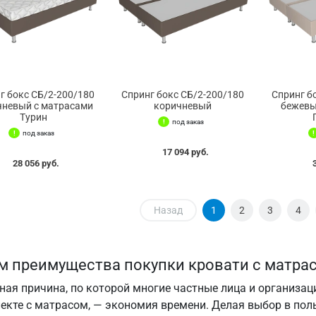
г бокс СБ/2-200/180
Спринг бокс СБ/2-200/180
Спринг б
чневый с матрасами
коричневый
бежевы
Турин
под заказ
под заказ
17 094 руб.
28 056 руб.
Назад
1
2
3
4
м преимущества покупки кровати с матра
ная причина, по которой многие частные лица и организа
екте с матрасом, — экономия времени. Делая выбор в поль