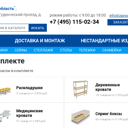
область
,
туденческий проезд, д.
режим работы: с 9:00 до 18:00
info@zavod
+7 (495) 115-02-34
ЗАКАЗАТ
ДОСТАВКА И МОНТАЖ
НЕСТАНДАРТНЫЕ ИЗ
ЩИКИ
СЕЙФЫ
СТЕЛЛАЖИ
СТОЛЫ
ТЕЛЕЖКИ
СКАМЕЙКИ
мплекте
расом в комплекте
Деревянные
Раскладушки
кровати
5 товаров от 3 803 руб.
19 товаров от 2 553 руб
Медицинские
Спринг боксы
кровати
60 товаров от 5 144 руб
31 товар от 2 485 руб.