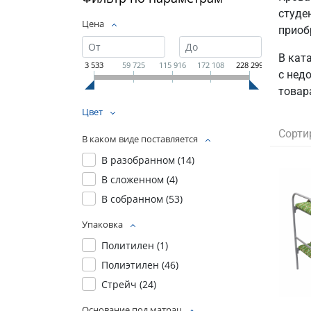
студе
Цена
приоб
В кат
3 533
59 725
115 916
172 108
228 299
с нед
товар
Цвет
Сорти
В каком виде поставляется
В разобранном (
14
)
В сложенном (
4
)
В собранном (
53
)
Упаковка
Политилен (
1
)
Полиэтилен (
46
)
Стрейч (
24
)
Основание под матрац