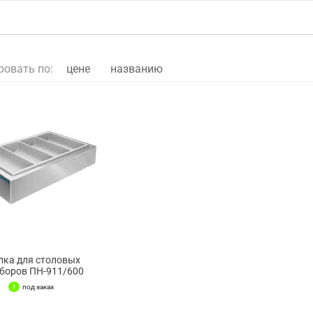
ровать по:
цене
названию
лка для столовых
боров ПН-911/600
под заказ