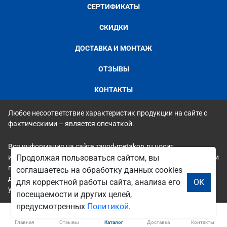
СЕРТИФИКАТЫ
СКИДКИ
ДОСТАВКА И МОНТАЖ
ОТЗЫВЫ
КОНТАКТЫ
Любое несоответствие характеристик продукции на сайте с
фактическими – является опечаткой.
Вся информация на сайте zavod-metakon.ru носит
Продолжая пользоваться сайтом, вы
исключительно ознакомительный и справочный характер и ни
при каких условиях не является публичной офертой. Всю
соглашаетесь на обработку данных cookies
дополнительную информацию можно узнать по телефонам
для корректной работы сайта, анализа его
ОК
указанным на сайте.
посещаемости и других целей,
предусмотренных
Политикой
.
Главная
Отзывы
Каталог
Доставка
Контакты