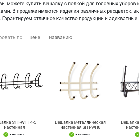
 вы можете купить вешалку с полкой для головных уборов 
ами. В продаже имеются изделия различных расцветок, в
. Гарантируем отличное качество продукции и адекватные 
ровать по:
цене
названию
шалка SHT-WH14-5
Вешалка металлическая
Вешалка
настенная
настенная SHT-WH8
насте
в наличии
в наличии