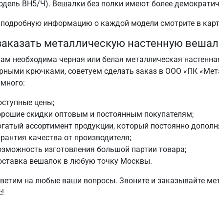
одель ВН5/Ч). Вешалки без полки имеют более демократи
 подробную информацию о каждой модели смотрите в карт
заказать металлическую настенную вешал
вам необходима черная или белая металлическая настенн
рными крючками, советуем сделать заказ в ООО «ПК «Мет
 много:
оступные цены;
орошие скидки оптовым и постоянным покупателям;
огатый ассортимент продукции, который постоянно дополня
арантия качества от производителя;
озможность изготовления большой партии товара;
оставка вешалок в любую точку Москвы.
ветим на любые ваши вопросы. Звоните и заказывайте ме
с!