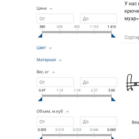
У нас
Цена
крючк
муар»
380
638
895
1 153
1 410
Сорти
Цвет
Материал
Вес, кг
0.47
1.10
1.74
2.37
3.00
Объем, м.куб
Ве
0.005
0.019
0.033
0.046
0.060