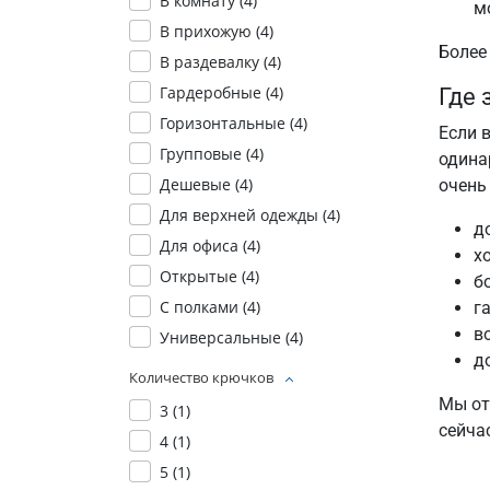
В комнату (
4
)
м
В прихожую (
4
)
Более
В раздевалку (
4
)
Гардеробные (
4
)
Где 
Горизонтальные (
4
)
Если 
Групповые (
4
)
одина
Дешевые (
4
)
очень
Для верхней одежды (
4
)
д
Для офиса (
4
)
х
Открытые (
4
)
б
С полками (
4
)
г
в
Универсальные (
4
)
д
Количество крючков
Мы от
3 (
1
)
сейча
4 (
1
)
5 (
1
)