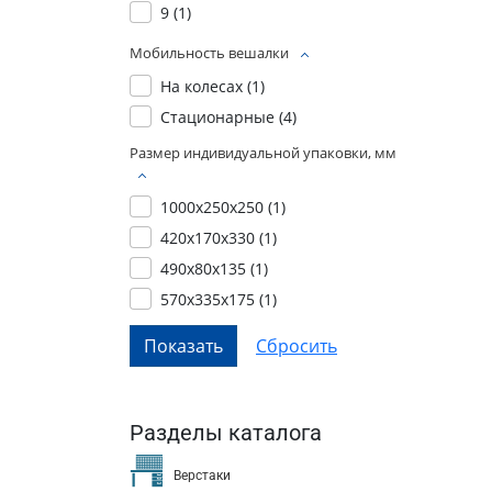
9 (
1
)
Мобильность вешалки
На колесах (
1
)
Стационарные (
4
)
Размер индивидуальной упаковки, мм
1000х250х250 (
1
)
420x170x330 (
1
)
490x80x135 (
1
)
570x335x175 (
1
)
Разделы каталога
Верстаки