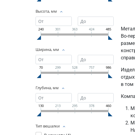
Высота, мм
Метал
240
301
363
424
485
Во-пе
разме
Ширина, мм
конст
справ
70
299
528
757
986
Издел
отдых
в том
Глубина, мм
Компа
130
213
295
378
460
М
к
М
Тип вешалки
Н