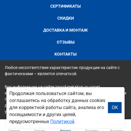
СЕРТИФИКАТЫ
СКИДКИ
ДОСТАВКА И МОНТАЖ
ОТЗЫВЫ
КОНТАКТЫ
Любое несоответствие характеристик продукции на сайте с
фактическими – является опечаткой.
Вся информация на сайте zavod-metakon.ru носит
Продолжая пользоваться сайтом, вы
исключительно ознакомительный и справочный характер и ни
при каких условиях не является публичной офертой. Всю
соглашаетесь на обработку данных cookies
дополнительную информацию можно узнать по телефонам
для корректной работы сайта, анализа его
ОК
указанным на сайте.
посещаемости и других целей,
предусмотренных
Политикой
.
Главная
Отзывы
Каталог
Доставка
Контакты