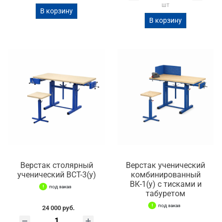
шт
В корзину
В корзину
Верстак столярный
Верстак ученический
ученический ВСТ-3(у)
комбинированный
ВК-1(у) с тисками и
под заказ
табуретом
под заказ
24 000 руб.