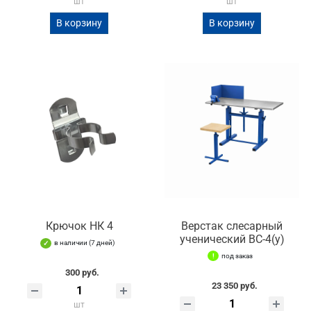
шт
шт
В корзину
В корзину
Крючок НК 4
Верстак слесарный
ученический ВС-4(у)
в наличии (7 дней)
под заказ
300 руб.
23 350 руб.
шт